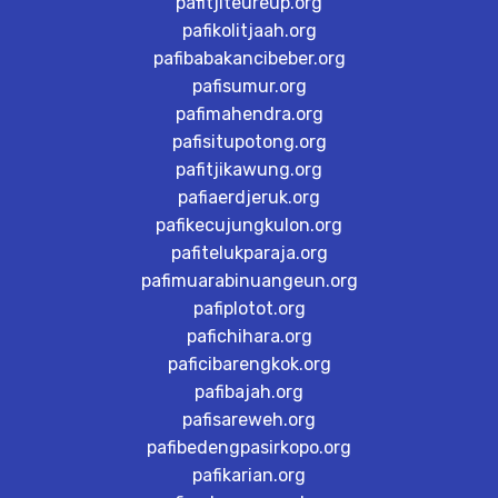
pafitjiteureup.org
pafikolitjaah.org
pafibabakancibeber.org
pafisumur.org
pafimahendra.org
pafisitupotong.org
pafitjikawung.org
pafiaerdjeruk.org
pafikecujungkulon.org
pafitelukparaja.org
pafimuarabinuangeun.org
pafiplotot.org
pafichihara.org
paficibarengkok.org
pafibajah.org
pafisareweh.org
pafibedengpasirkopo.org
pafikarian.org