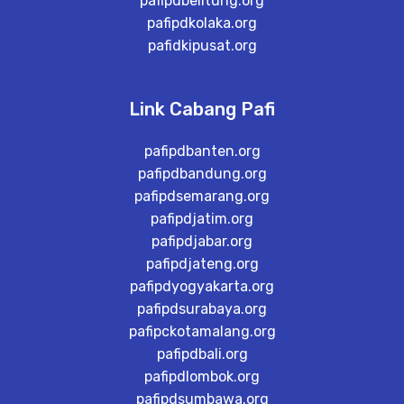
pafipdbelitung.org
pafipdkolaka.org
pafidkipusat.org
Link Cabang Pafi
pafipdbanten.org
pafipdbandung.org
pafipdsemarang.org
pafipdjatim.org
pafipdjabar.org
pafipdjateng.org
pafipdyogyakarta.org
pafipdsurabaya.org
pafipckotamalang.org
pafipdbali.org
pafipdlombok.org
pafipdsumbawa.org