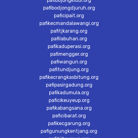
pafibojongkidul.org
pafibodjongdjuruh.org
paficipait.org
pafikecmandalawangi.org
pafitjkarang.org
pafilabuhan.org
pafikaduperasi.org
pafimengger.org
pafiwangun.org
pafitundjung.org
pafikecrangkasbitung.org
pafipasirgadung.org
pafikadumula.org
paficikeuyeup.org
pafikabangsana.org
paficibarat.org
pafikecgarung.org
pafigunungkentjang.org