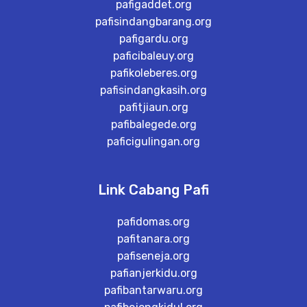
pafigaddet.org
pafisindangbarang.org
pafigardu.org
paficibaleuy.org
pafikoleberes.org
pafisindangkasih.org
pafitjiaun.org
pafibalegede.org
paficigulingan.org
Link Cabang Pafi
pafidomas.org
pafitanara.org
pafiseneja.org
pafianjerkidu.org
pafibantarwaru.org