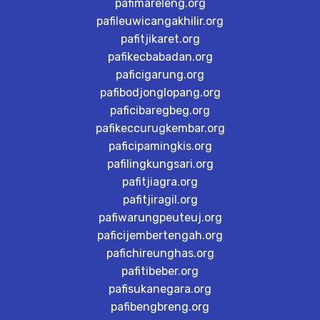
pafimareleng.org
pafileuwicangakhilir.org
pafitjikaret.org
pafikecbabadan.org
paficigarung.org
pafibodjonglopang.org
paficibaregbeg.org
pafikeccurugkembar.org
paficipamingkis.org
pafilingkungsari.org
pafitjiagra.org
pafitjiragil.org
pafiwarungpeuteuj.org
paficijembertengah.org
pafichireunghas.org
pafitibeber.org
pafisukanegara.org
pafibengbreng.org