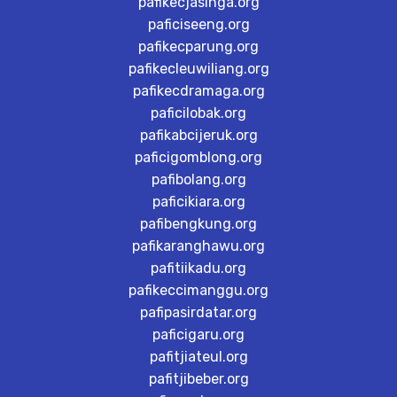
pafikecjasinga.org
paficiseeng.org
pafikecparung.org
pafikecleuwiliang.org
pafikecdramaga.org
paficilobak.org
pafikabcijeruk.org
paficigomblong.org
pafibolang.org
paficikiara.org
pafibengkung.org
pafikaranghawu.org
pafitiikadu.org
pafikeccimanggu.org
pafipasirdatar.org
paficigaru.org
pafitjiateul.org
pafitjibeber.org