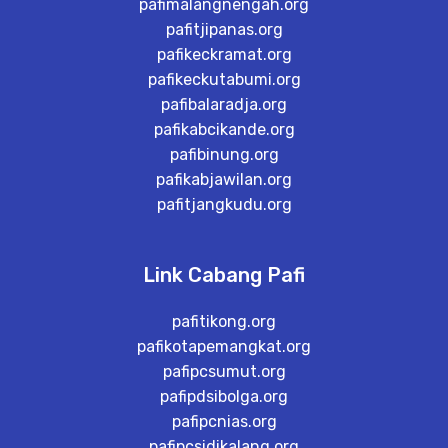
pafimalangnengah.org
pafitjipanas.org
pafikeckramat.org
pafikeckutabumi.org
pafibalaradja.org
pafikabcikande.org
pafibinung.org
pafikabjawilan.org
pafitjangkudu.org
Link Cabang Pafi
pafitikong.org
pafikotapemangkat.org
pafipcsumut.org
pafipdsibolga.org
pafipcnias.org
pafipcsidikalang.org